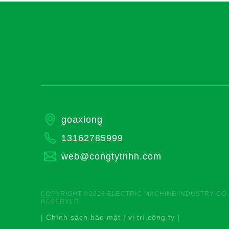
goaxiong
13162785999
web@congtytnhh.com
COPYRIGHT ©2026 ELECTRIC MACHINE INDUSTRY CO.,
RESERVED.
|
Chính sách bảo mật
|
vị trí công ty
|