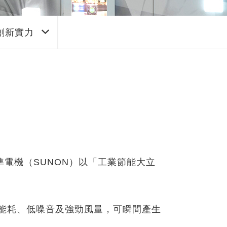
創新實力
準電機（SUNON）以「工業節能大立
低能耗、低噪音及強勁風量，可瞬間產生