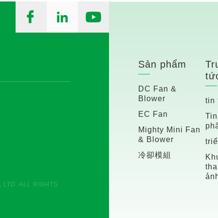
Sản phẩm
Tr
tứ
DC Fan &
Blower
tin
EC Fan
Tin
ph
Mighty Mini Fan
& Blower
tri
冷卻模組
Khu
tha
ản
 LTD. ALL RIGHTS