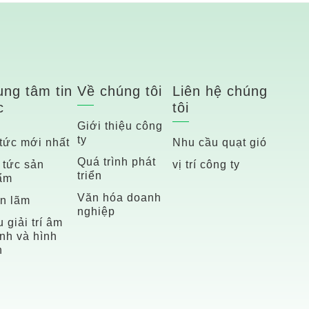
ung tâm tin
Về chúng tôi
Liên hệ chúng
c
tôi
Giới thiệu công
ty
 tức mới nhất
Nhu cầu quạt gió
Quá trình phát
 tức sản
vị trí công ty
triển
ẩm
Văn hóa doanh
ển lãm
nghiệp
 giải trí âm
nh và hình
h