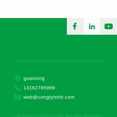
goaxiong
13162785999
web@congtytnhh.com
COPYRIGHT ©2026 ELECTRIC MACHINE INDUSTRY