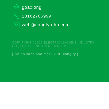
goaxiong
13162785999
web@congtytnhh.com
COPYRIGHT ©2026 ELECTRIC MACHINE INDUSTRY
CO., LTD. ALL RIGHTS RESERVED.
|
Chính sách bảo mật
|
vị trí công ty
|